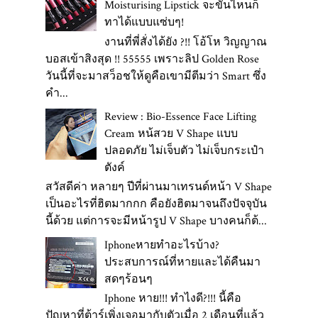
Moisturising Lipstick จะขั้นไหนก็
ทาได้แบบแซ่บๆ!
งานที่พี่สั่งได้ยัง ?!! โอ้โห วิญญาณ
บอสเข้าสิงสุด !! 55555 เพราะลิป Golden Rose
วันนี้ที่จะมาสว็อชให้ดูคือเขามีตีมว่า Smart ซึ่ง
คำ...
Review : Bio-Essence Face Lifting
Cream หน้สวย V Shape แบบ
ปลอดภัย ไม่เจ็บตัว ไม่เจ็บกระเป๋า
ตังค์
สวัสดีค่า หลายๆ ปีที่ผ่านมาเทรนด์หน้า V Shape
เป็นอะไรที่ฮิตมากกก คือยังฮิตมาจนถึงปัจจุบัน
นี้ด้วย แต่การจะมีหน้ารูป V Shape บางคนก็ต้...
Iphoneหายทำอะไรบ้าง?
ประสบการณ์ที่หายและได้คืนมา
สดๆร้อนๆ
Iphone หาย!!! ทำไงดี?!!! นี้คือ
ปัญหาที่ต้าร์เพิ่งเจอมากับตัวเมื่อ 2 เดือนที่แล้ว