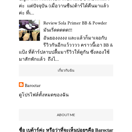
ค่ะ แต่ปัจจุบัน (เมื่อวานซืน)ต้าร์ได้คืนมาแล้ว
ค่ะ ที่เ...
Review Sola Primer BB & Powder
มันเริ่ดดดดด!!!
อันยองงงงง และแล้วก็มาเจอกับ
รีวิวกันอีกแว้วววว คราวนี้เอา BB &
แป้ง ที่ต้าร์ปลาบปลื้มมารีวิวให้ดูกัน ซึ่งลองใช้
มาสักพักแล้ว ถึงไ...
เกี่ยวกับฉัน
Baroctar
ดูโปรไฟล์ทั้งหมดของฉัน
ABOUT ME
ชื่อ เบต้าร์ค่ะ หรือว่าที่จะเห็นบ่อยๆคือ Baroctar