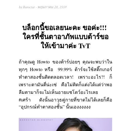
by
Baroctar
- พฤษภาคม 28, 2559
บล็อกนี้ขอเลยนะคะ ขอค่ะ
!!!
ใครที่ชั้นตาอาภัพแบบต้าร์ขอ
ให้เข้ามาค่ะ
TvT
ถ้าคุณดู
Howto
ของต้าร์บ่อยๆ คุณจะพบว่าใน
ทุกๆ
Howto
หรือ 99.99
%
ต้าร์จะใช้สติ๊กเกอร์
ทำตาสองชั้นติดตลอดเวลา
!
เพราะอะไร?
!
ก็
เพราะตามันตี่น่ะเซ่
คือไม่ติดก็แต่งได้แต่ว่าพอ
ลืมตามาก็จะไม่เห็นอายแชโดว์อะไรเลย
#
เศร้า
ดังนั้นอาวุธคู่กายที่ขาดไม่ได้เลยก็คือ
“อุปกรณ์ทำตาสองชั้น” นั้นเองงงงงง