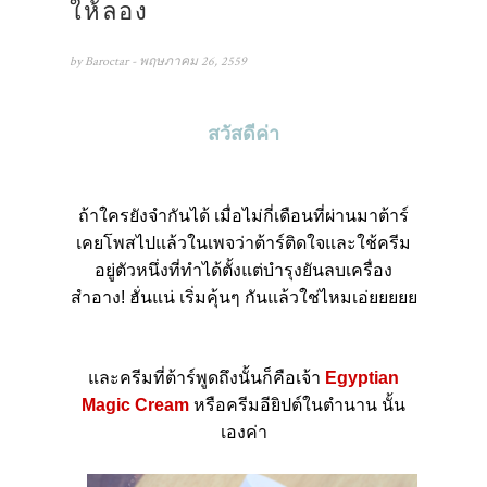
ให้ลอง
by
Baroctar
- พฤษภาคม 26, 2559
สวัสดีค่า
ถ้าใครยังจำกันได้ เมื่อไม่กี่เดือนที่ผ่านมาต้าร์
เคยโพสไปแล้วในเพจว่าต้าร์ติดใจและใช้ครีม
อยู่ตัวหนึ่งที่ทำได้ตั้งแต่บำรุงยันลบเครื่อง
สำอาง
!
ฮั่นแน่ เริ่มคุ้นๆ กันแล้วใช่ไหมเอ่ยยยยย
และครีมที่ต้าร์พูดถึงนั้นก็คือเจ้า
Egyptian
Magic Cream
หรือครีมอียิปต์ในตำนาน นั้น
เองค่า