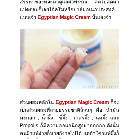
สรรหาของที่จะมาดูแลผิวพรรณ คิดไปคิดมา
แปดตลบก็เลยได้ครีมหรือบาล์มอเนกประสงค์
แบบเจ้า
Egyptian Magic Cream
นั้นเองจ้า
ส่วนผสมหลักใน
Egyptian Magic Cream
ก็จะ
เป็นส่วนผสมที่สายธรรมชาติล้วนๆ คือ น้ำมัน
มะกอก , น้ำผึ้ง , ขี้ผึ้ง , เกสรผึ้ง , นมผึ้ง และ
Propolis
ก็มีความออแกนิกสูงมากกกกก ดังนั้น
คนผิวแพ้ง่ายก็หายกังวลไปได้ แต่ถ้าใครแพ้ผึ้งก็