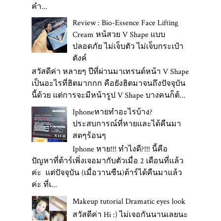
คำ...
Review : Bio-Essence Face Lifting
Cream หน้สวย V Shape แบบ
ปลอดภัย ไม่เจ็บตัว ไม่เจ็บกระเป๋า
ตังค์
สวัสดีค่า หลายๆ ปีที่ผ่านมาเทรนด์หน้า V Shape
เป็นอะไรที่ฮิตมากกก คือยังฮิตมาจนถึงปัจจุบัน
นี้ด้วย แต่การจะมีหน้ารูป V Shape บางคนก็ต้...
Iphoneหายทำอะไรบ้าง?
ประสบการณ์ที่หายและได้คืนมา
สดๆร้อนๆ
Iphone หาย!!! ทำไงดี?!!! นี้คือ
ปัญหาที่ต้าร์เพิ่งเจอมากับตัวเมื่อ 2 เดือนที่แล้ว
ค่ะ แต่ปัจจุบัน (เมื่อวานซืน)ต้าร์ได้คืนมาแล้ว
ค่ะ ที่เ...
Makeup tutorial Dramatic eyes look
สวัสดีค่า Hi :) ไม่เจอกันนานเลยนะ