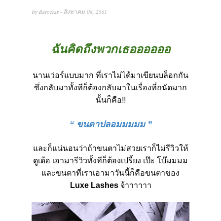
by
Baroctar
- สิงหาคม 08, 2561
ฉันคิดถึงพวกเธออออออ
นานเว่อร์แบบมาก
ที่เราไม่ได้มาเขียนบล็อกกัน
ซึ่งกลับมาทั้งทีก็ต้องกลับมาในเรื่องที่ถนัดมาก
นั้นก็คือ
!!
“
ขนตาปลอมมมมม
”
และก็แน่นอนว่าถ้าขนตาไม่สวยเราก็ไม่รีวิวให้
ดูเด้อ
เอามารีวิวทั้งทีก็ต้องเปรี้ยง
เป๊ะ
โบ๊มมมม
และขนตาที่เราเอามาวันนี้ก็คือขนตาของ
Luxe Lashes
จ้าาาาาา