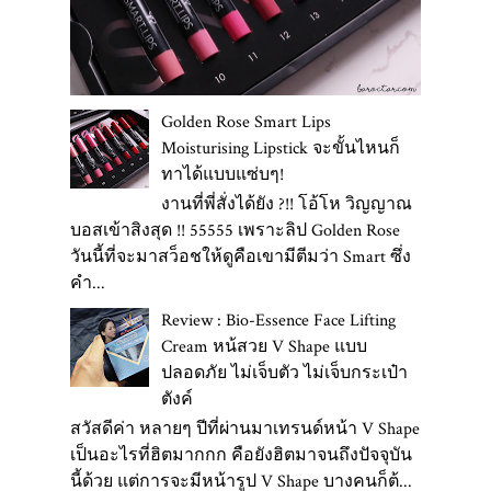
Golden Rose Smart Lips
Moisturising Lipstick จะขั้นไหนก็
ทาได้แบบแซ่บๆ!
งานที่พี่สั่งได้ยัง ?!! โอ้โห วิญญาณ
บอสเข้าสิงสุด !! 55555 เพราะลิป Golden Rose
วันนี้ที่จะมาสว็อชให้ดูคือเขามีตีมว่า Smart ซึ่ง
คำ...
Review : Bio-Essence Face Lifting
Cream หน้สวย V Shape แบบ
ปลอดภัย ไม่เจ็บตัว ไม่เจ็บกระเป๋า
ตังค์
สวัสดีค่า หลายๆ ปีที่ผ่านมาเทรนด์หน้า V Shape
เป็นอะไรที่ฮิตมากกก คือยังฮิตมาจนถึงปัจจุบัน
นี้ด้วย แต่การจะมีหน้ารูป V Shape บางคนก็ต้...