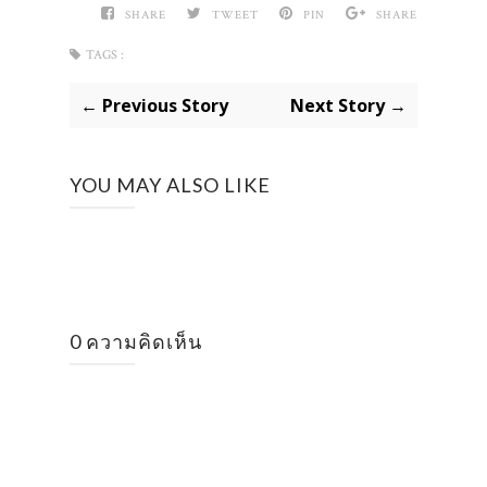
SHARE
TWEET
PIN
SHARE
TAGS :
← Previous Story
Next Story →
YOU MAY ALSO LIKE
0 ความคิดเห็น