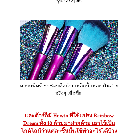
รุ่นก่อนๆ ฮะ
ความพีคที่เราชอบคือด้ามเหล็กนี้แหละ มันสวย
จริงๆ เชื่อซิ๊!!!
และต้าร์ก็มี Howto ที่ใช้แปรง Rainbow
Dream ทั้ง 10 ด้ามมาฝากด้วย
เอาไว้เป็น
ไกด์ไลน์ว่าแต่ละชิ้นนั้นใช้ทำอะไรได้บ้าง