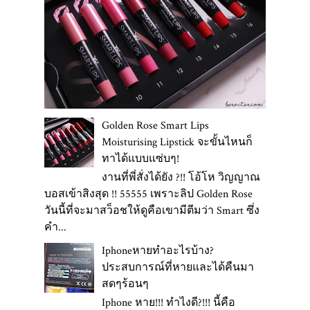
Golden Rose Smart Lips
Moisturising Lipstick จะขั้นไหนก็
ทาได้แบบแซ่บๆ!
งานที่พี่สั่งได้ยัง ?!! โอ้โห วิญญาณ
บอสเข้าสิงสุด !! 55555 เพราะลิป Golden Rose
วันนี้ที่จะมาสว็อชให้ดูคือเขามีตีมว่า Smart ซึ่ง
คำ...
Iphoneหายทำอะไรบ้าง?
ประสบการณ์ที่หายและได้คืนมา
สดๆร้อนๆ
Iphone หาย!!! ทำไงดี?!!! นี้คือ