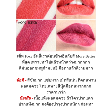
เซ็ท Foxy อันนี้เราค่อนข้างอินกับสี More Better
ที่สุด เพราะทาไปแล้วหน้าสว่างมากกกก
สีมันออกชมพูกำมะหยี่ คือทาแล้วดีงามมาก
ข้อดี -
สีชัดมาก แซ่บมาก เม็ดสีแน่น ติดทนทาน
พอสมควร โดยเฉพาะสีนู้ดคือทนมากกกก
ราคาน่ารัก
ข้อเสีย -
เนื้อแห้งพอสมควร ถ้าใครปากแตก
ปากแห้งมาก คงต้องบำรุงปากหนักๆ ก่อนทา