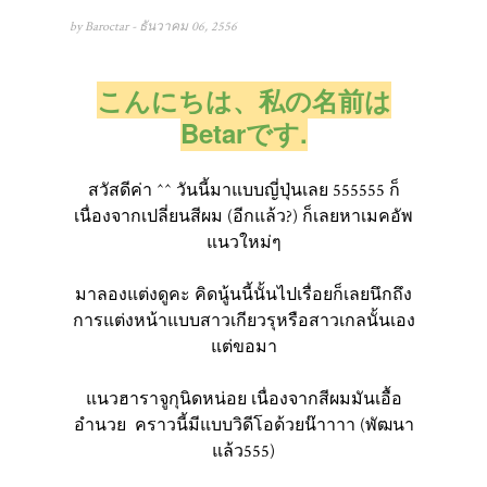
by
Baroctar
- ธันวาคม 06, 2556
こんにちは、私の名前は
Betarです.
สวัสดีค่า ^^ วันนี้มาแบบญี่ปุ่นเลย 555555 ก็
เนื่องจากเปลี่ยนสีผม (อีกแล้ว?) ก็เลยหาเมคอัพ
แนวใหม่ๆ
มาลองแต่งดูคะ คิดนู้นนี้นั้นไปเรื่อยก็เลยนึกถึง
การแต่งหน้าแบบสาวเกียวรุหรือสาวเกลนั้นเอง
แต่ขอมา
แนวฮาราจูกุนิดหน่อย เนื่องจากสีผมมันเอื้อ
อำนวย คราวนี้มีแบบวิดีโอด้วยน๊าาาา (พัฒนา
แล้ว555)