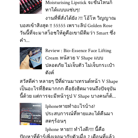
Moisturising Lipstick จะขั้นไหนก็
ทาได้แบบแซ่บๆ!
งานที่พี่สั่งได้ยัง ?!! โอ้โห วิญญาณ
บอสเข้าสิงสุด !! 55555 เพราะลิป Golden Rose
วันนี้ที่จะมาสว็อชให้ดูคือเขามีตีมว่า Smart ซึ่ง
คำ...
Review : Bio-Essence Face Lifting
Cream หน้สวย V Shape แบบ
ปลอดภัย ไม่เจ็บตัว ไม่เจ็บกระเป๋า
ตังค์
สวัสดีค่า หลายๆ ปีที่ผ่านมาเทรนด์หน้า V Shape
เป็นอะไรที่ฮิตมากกก คือยังฮิตมาจนถึงปัจจุบัน
นี้ด้วย แต่การจะมีหน้ารูป V Shape บางคนก็ต้...
Iphoneหายทำอะไรบ้าง?
ประสบการณ์ที่หายและได้คืนมา
สดๆร้อนๆ
Iphone หาย!!! ทำไงดี?!!! นี้คือ
ปัญหาที่ต้าร์เพิ่งเจอมากับตัวเมื่อ 2 เดือนที่แล้ว