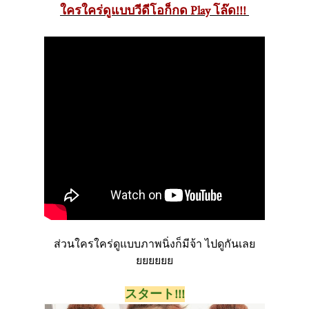
ใครใคร่ดูแบบวีดีโอก็กด Play โล๊ด!!!
ส่วนใครใคร่ดูแบบภาพนิ่งก็มีจ้า ไปดูกันเลย
ยยยยยย
スタート!!!