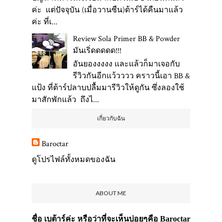
ค่ะ แต่ปัจจุบัน (เมื่อวานซืน)ต้าร์ได้คืนมาแล้ว
ค่ะ ที่เ...
Review Sola Primer BB & Powder
มันเริ่ดดดดด!!!
อันยองงงงง และแล้วก็มาเจอกับ
รีวิวกันอีกแว้วววว คราวนี้เอา BB &
แป้ง ที่ต้าร์ปลาบปลื้มมารีวิวให้ดูกัน ซึ่งลองใช้
มาสักพักแล้ว ถึงไ...
เกี่ยวกับฉัน
Baroctar
ดูโปรไฟล์ทั้งหมดของฉัน
ABOUT ME
ชื่อ เบต้าร์ค่ะ หรือว่าที่จะเห็นบ่อยๆคือ Baroctar