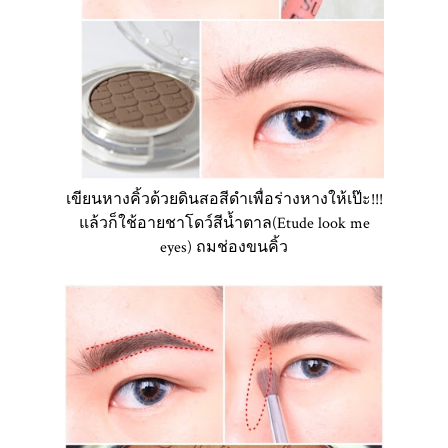
เขียนหางคิ้วด้วยดินสอสีดำเพื่อร่างหางให้เป๊ะ!!!
แล้วก็ใช้อายชาโดว์สีน้ำตาล(Etude look me
eyes) ถมช่องขนคิ้ว