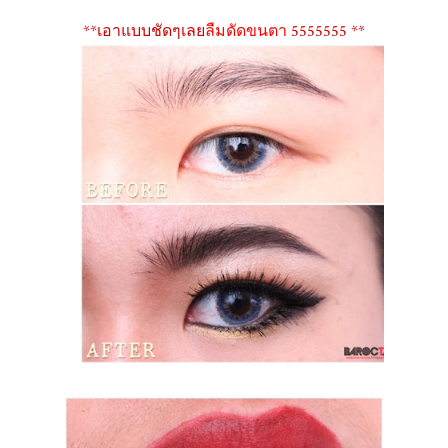
**เอาแบบชัดๆเลย
ลืมดัดขนตา
5555555 **