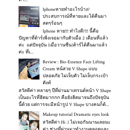
Iphoneหายทำอะไรบ้าง?
ประสบการณ์ที่หายและได้คืนมา
สดๆร้อนๆ
Iphone หาย!!! ทำไงดี?!!! นี้คือ
ปัญหาที่ต้าร์เพิ่งเจอมากับตัวเมื่อ 2 เดือนที่แล้ว
ค่ะ แต่ปัจจุบัน (เมื่อวานซืน)ต้าร์ได้คืนมาแล้ว
ค่ะ ที่เ...
Review : Bio-Essence Face Lifting
Cream หน้สวย V Shape แบบ
ปลอดภัย ไม่เจ็บตัว ไม่เจ็บกระเป๋า
ตังค์
สวัสดีค่า หลายๆ ปีที่ผ่านมาเทรนด์หน้า V Shape
เป็นอะไรที่ฮิตมากกก คือยังฮิตมาจนถึงปัจจุบัน
นี้ด้วย แต่การจะมีหน้ารูป V Shape บางคนก็ต้...
Makeup tutorial Dramatic eyes look
สวัสดีค่า Hi :) ไม่เจอกันนานเลยนะ
ค่า ช่วงที่ผ่านมาทำงานตลอดและ