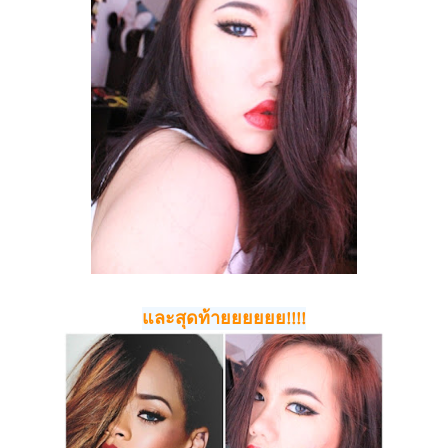
และสุดท้ายยยยยย!!!!